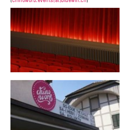
(
chinoworb.events(at)bluewin.ch
)